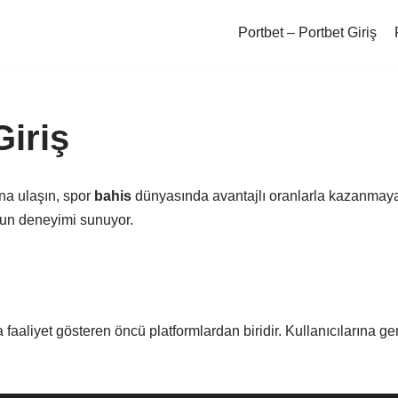
Portbet – Portbet Giriş
Giriş
na ulaşın, spor
bahis
dünyasında avantajlı oranlarla kazanmay
yun deneyimi sunuyor.
 faaliyet gösteren öncü platformlardan biridir. Kullanıcılarına gen