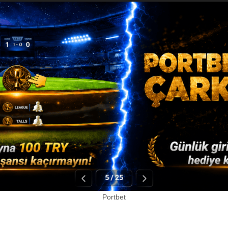
Portbet