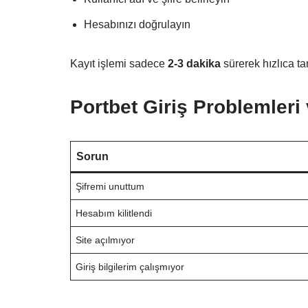
Hesabınızı doğrulayın
Kayıt işlemi sadece
2-3 dakika
sürerek hızlıca t
Portbet Giriş Problemler
Sorun
Şifremi unuttum
Hesabım kilitlendi
Site açılmıyor
Giriş bilgilerim çalışmıyor