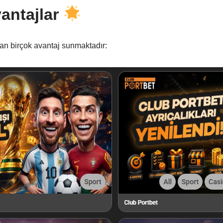
antajlar
ılan birçok avantaj sunmaktadır: