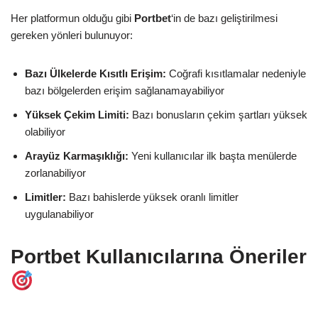
Her platformun olduğu gibi
Portbet
‘in de bazı geliştirilmesi
gereken yönleri bulunuyor:
Bazı Ülkelerde Kısıtlı Erişim:
Coğrafi kısıtlamalar nedeniyle
bazı bölgelerden erişim sağlanamayabiliyor
Yüksek Çekim Limiti:
Bazı bonusların çekim şartları yüksek
olabiliyor
Arayüz Karmaşıklığı:
Yeni kullanıcılar ilk başta menülerde
zorlanabiliyor
Limitler:
Bazı bahislerde yüksek oranlı limitler
uygulanabiliyor
Portbet Kullanıcılarına Öneriler