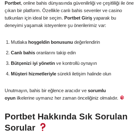
Portbet
, online bahis dünyasında güvenilirliği ve çeşitliliği ile öne
çıkan bir platform. Özellikle canlı bahis sevenler ve casino
tutkunları için ideal bir seçim.
Portbet Giriş
yaparak bu
deneyimi yaşamak isteyenlere şu önerilerimiz var:
Mutlaka
hoşgeldin bonusunu
değerlendirin
Canlı bahis
oranlarını takip edin
Bütçenizi iyi yönetin
ve kontrollü oynayın
Müşteri hizmetleriyle
sürekli iletişim halinde olun
Unutmayın, bahis bir eğlence aracıdır ve
sorumlu
oyun
ilkelerine uymanız her zaman önceliğiniz olmalıdır.
Portbet Hakkında Sık Sorulan
Sorular